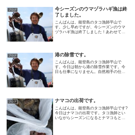
今シーズンのウマヅラハギ漁は終
ブログ
了しました。
こんばんは。能登島のタコ漁師平山で
す。少し早めですが、今シーズンのウマ
ヅラハギ漁は終了しました！あわせて、
ウマヅラハギの飲食店への出荷も終了し
ました！
港の除雪です。
ブログ
こんばんは。能登島のタコ漁師平山で
す。今日は朝から港の除雪作業です。今
日も仕事になりません。自然相手の仕事
なので仕方ないか(>_<)明日は天気も良さ
そうなので仕事できそうです！では、ま
た明日(^_^)/
ナマコの出荷です。
ブログ
こんばんは。能登島のタコ漁師平山です?
今日はナマコの出荷です。タコ漁師とい
いながらシーズンになるとナマコもとっ
てます。ナマコは桁で海底をひっぱる桁
引き漁という底引き漁に近い漁法でとり
ます。ではでは✋