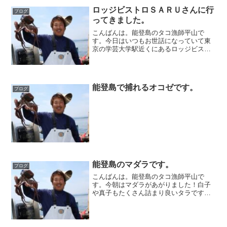
ロッジビストロＳＡＲＵさんに行
ブログ
ってきました。
こんばんは。能登島のタコ漁師平山で
す。今日はいつもお世話になっていて東
京の学芸大学駅近くにあるロッジビスト
ロＳＡＲＵさんに行ってきました。料理
長のムーさんスペシャル美味かった！み
なさんも是非行ってみてください(^_^)で
は(^_^)/
能登島で捕れるオコゼです。
ブログ
能登島のマダラです。
ブログ
こんばんは。能登島のタコ漁師平山で
す。今朝はマダラがあがりました！白子
や真子もたくさん詰まり良いタラです。
この時期のマダラの鍋は最高です(^_^)