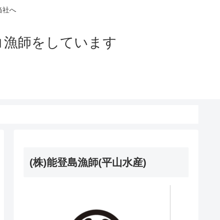
当社へ
コ漁師をしています
(株)能登島漁師(平山水産)