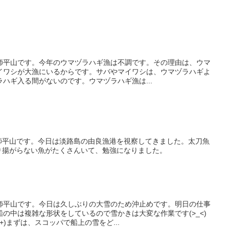
師平山です。今年のウマヅラハギ漁は不調です。その理由は、ウマ
イワシが大漁にいるからです。サバやマイワシは、ウマヅラハギよ
ハギ入る間がないのです。ウマヅラハギ漁は...
師平山です。今日は淡路島の由良漁港を視察してきました。太刀魚
り揚がらない魚がたくさんいて、勉強になりました。
師平山です。今日は久しぶりの大雪のため沖止めです。明日の仕事
の中は複雑な形状をしているので雪かきは大変な作業です(>_<)
+)まずは、スコッパで船上の雪をど...