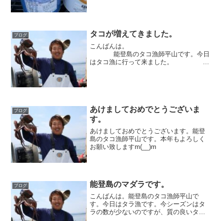
くなります。人によりますが、基本的に
年1〜2回塗ります！で...
タコが増えてきました。
ブログ
こんばんは。
能登島のタコ漁師平山です。今日
はタコ漁に行って来ました。
最近、海水温が上昇しタコの活...
あけましておめでとうございま
ブログ
す。
あけましておめでとうございます。能登
島のタコ漁師平山です。本年もよろしく
お願い致しますm(__)m
能登島のマダラです。
ブログ
こんばんは。能登島のタコ漁師平山で
す。今日はタラ漁です。今シーズンはタ
ラの数が少ないのですが、質の良いタラ
があがってます。今回は水深３００メー