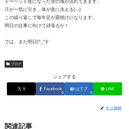
ャーベット状になった雪の塊が流れてきます。
汗が一気に引き、体が急に冷える(-.-)
この繰り返しで毎年足が霜焼けになります。
明日の仕事に向けて頑張るか！
では、また明日(^_^)/
ブログ
シェアする
X
Facebook
はてブ
LINE
0
0
タコ漁師
関連記事