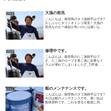
大漁の前兆
ブログ
こんにちは。能登島のタコ漁師平山です?
久しぶりにタツノオトシゴ発見！大漁の
前兆なのか？縁起が良いのには違いな
い！今後の漁に期待です！ではでは?
修理中です。
ブログ
こんばんは。能登島のたこ漁師平山で
す。たこ漁のロープを巻く為に必要なド
ラムが壊れてしまいました(T_T)早速、仲
の良い鉄工所に修理をしてもらってま
す。直り次第たこ漁開始します！
船のメンテナンスです。
ブログ
こんばんは。能登島のタコ漁師平山です?
今日は船のメンテナンスです。青い缶は
船体塗料です。これを塗ると船底に貝や
海藻がつきにくくなり、船も摩擦の抵抗
が少なくなり海の上を滑るので燃費も良